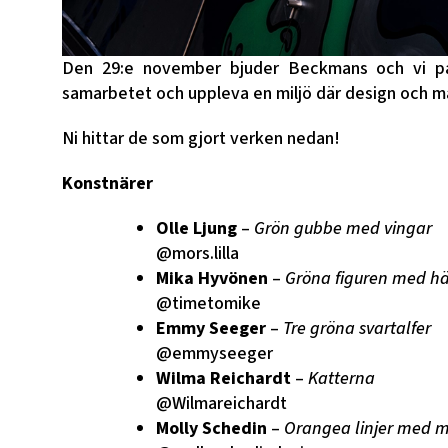
Den 29:e november bjuder Beckmans och vi på 
samarbetet och uppleva en miljö där design och ma
Ni hittar de som gjort verken nedan!
Konstnärer
Olle Ljung
–
Grön gubbe med vingar
@mors.lilla
Mika Hyvönen
–
Gröna figuren med hä
@timetomike
Emmy Seeger
–
Tre gröna svartalfer
@emmyseeger
Wilma Reichardt
–
Katterna
@Wilmareichardt
Molly Schedin
–
Orangea linjer med 