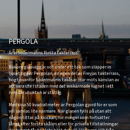
PERGOLA
Är vi Södermalms första takterrass?
Bakom glasväggar och under ett tak som släpper in
ljuset ligger Pergolan, en egen del av Freyjas takterrass,
högt ovanför Södermalms takåsar. Här möts känslan av
att vara ute i staden med det avskärmade lugnet i ett
rum där utsikten är ståtlig.
Med sina 50 kvadratmeter är Pergolan gjord för er som
vill samlas lite närmare. När glasen fylls på utan att
någon tittar på klockan, för mingel som fortsätter
långt efter första skålen eller för privata tillställningar