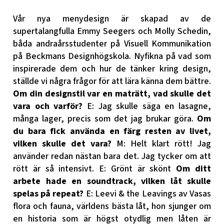
Vår nya menydesign är skapad av de
supertalangfulla Emmy Seegers och Molly Schedin,
båda andraårsstudenter på Visuell Kommunikation
på Beckmans Designhögskola. Nyfikna på vad som
inspirerade dem och hur de tänker kring design,
ställde vi några frågor för att lära känna dem bättre.
Om din designstil var en maträtt, vad skulle det
vara och varför?
E: Jag skulle säga en lasagne,
många lager, precis som det jag brukar göra.
Om
du bara fick använda en färg resten av livet,
vilken skulle det vara?
M: Helt klart rött! Jag
använder redan nästan bara det. Jag tycker om att
rött är så intensivt.
E: Grönt är skönt
Om ditt
arbete hade en soundtrack, vilken låt skulle
spelas på repeat?
E: Leevi & the Leavings av Vasas
flora och fauna, världens bästa låt, hon sjunger om
en historia som är högst otydlig men låten är